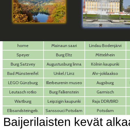
home
Mainaun saari
Lindau Bodenjärvi
Speyer
Burg Eltz
Mittelrhein
Burg Satzvey
Augustusburg linna
Kölnin kaupunki
Bad Münstereifel
Unkel / Linz
Ahr-jokilaakso
LEGO Günzburg
Illerbeurenin museo
Augsburg
Leutasch rotko
Burg Falkenstein
Garmisch
Wartburg
Leipzigin kaupunki
Raja DDR/BRD
Andechs olut
Elbsandsteingeb.
Sanssouci Potsdam
Potsdam
Baijerilaisten kevät alka