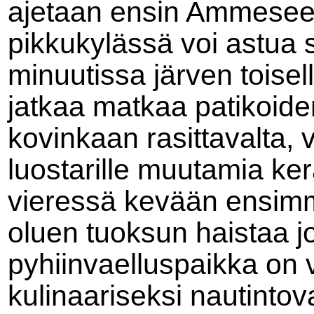
ajetaan ensin Ammesee-
pikkukylässä voi astua 
minuutissa järven toisell
jatkaa matkaa patikoid
kovinkaan rasittavalta,
luostarille muutamia ker
vieressä kevään ensimm
oluen tuoksun haistaa 
pyhiinvaelluspaikka on 
kulinaariseksi nautinto