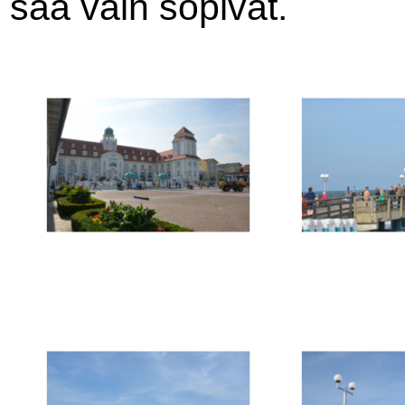
sää vain sopivat.