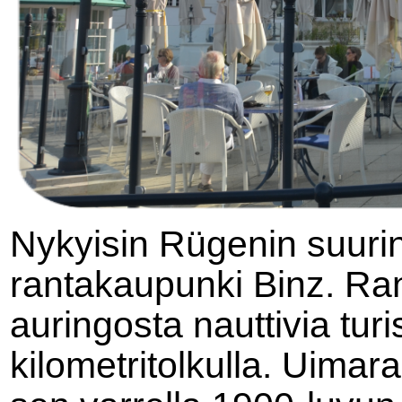
Nykyisin Rügenin suurin
rantakaupunki Binz. Ran
auringosta nauttivia tur
kilometritolkulla.
Uimaran