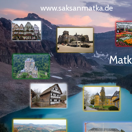
www.saksanmatka.de
Matko