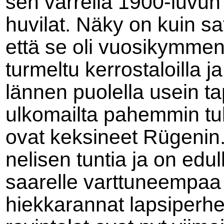
sen varrella 1900-luvun 
huvilat. Näky on kuin sa
että se oli vuosikymmen
turmeltu kerrostaloilla ja 
lännen puolella usein ta
ulkomailta pahemmin tull
ovat keksineet Rügenin.
nelisen tuntia ja on edul
saarelle varttuneempaa 
hiekkarannat lapsiperhei