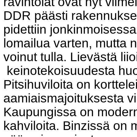
ravintolat ovat nyt viime
DDR päästi rakennukse
pidettiin jonkinmoisess
lomailua varten, mutta 
voinut tulla.
Lievästä liio
keinotekoisuudesta huol
Pitsihuviloita on korttele
aamiaismajoituksesta vii
Kaupungissa on modernej
kahviloita. Binzissä on 