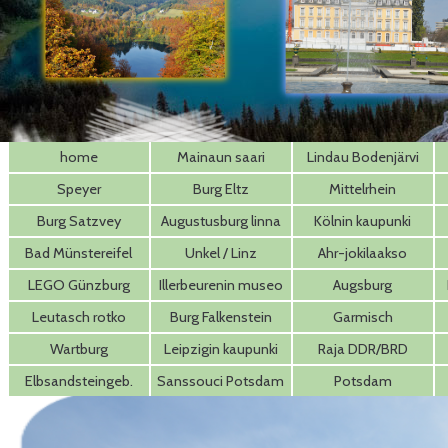
home
Mainaun saari
Lindau Bodenjärvi
Speyer
Burg Eltz
Mittelrhein
Burg Satzvey
Augustusburg linna
Kölnin kaupunki
Bad Münstereifel
Unkel / Linz
Ahr-jokilaakso
LEGO Günzburg
Illerbeurenin museo
Augsburg
Leutasch rotko
Burg Falkenstein
Garmisch
Wartburg
Leipzigin kaupunki
Raja DDR/BRD
Binz Rügen
Elbsandsteingeb.
Sanssouci Potsdam
Potsdam