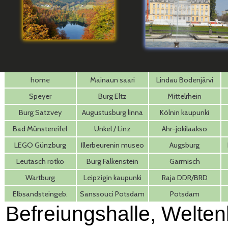
home
Mainaun saari
Lindau Bodenjärvi
Speyer
Burg Eltz
Mittelrhein
Burg Satzvey
Augustusburg linna
Kölnin kaupunki
Bad Münstereifel
Unkel / Linz
Ahr-jokilaakso
LEGO Günzburg
Illerbeurenin museo
Augsburg
Leutasch rotko
Burg Falkenstein
Garmisch
Wartburg
Leipzigin kaupunki
Raja DDR/BRD
Donau-Altmühltal
Elbsandsteingeb.
Sanssouci Potsdam
Potsdam
B
efreiungshalle, Welten