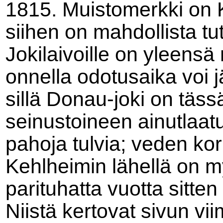
1815. Muistomerkki on K
siihen on mahdollista t
Jokilaivoille on yleensä
onnella odotusaika voi 
sillä Donau-joki on tä
seinustoineen ainutlaat
pahoja tulvia; veden kor
Kehlheimin lähellä on my
parituhatta vuotta sitte
Niistä kertovat sivun vii