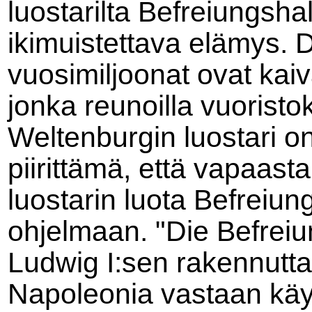
luostarilta Befreiungsha
ikimuistettava elämys. 
vuosimiljoonat ovat ka
jonka reunoilla vuoristoki
Weltenburgin luostari o
piirittämä, että vapaast
luostarin luota Befreiun
ohjelmaan.
"Die Befrei
Ludwig I:sen rakennut
Napoleonia vastaan käyd